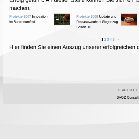
Erfolg geführt. An dieser Stelle können Sie sich ein 
machen.
Projekte 2007
Innovation
Projekte 2008
Update und
im Bankenumfeld
Releasewechsel Siegeszug
Solaris 10
1
2
3
4
5
»
Hier finden Sie einen Auszug unserer erfolgreichen 
STARTSEITE
BAOZ Consultin